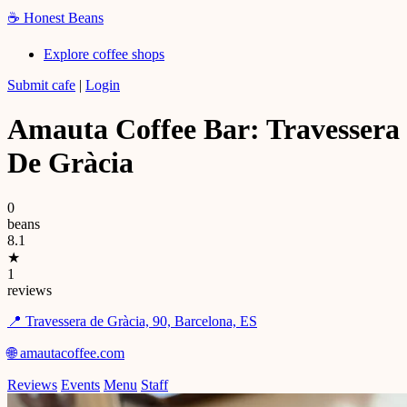
☕
Honest Beans
Explore coffee shops
Submit cafe
|
Login
Amauta Coffee Bar: Travessera
De Gràcia
0
beans
8.1
★
1
reviews
📍 Travessera de Gràcia, 90, Barcelona, ES
🌐 amautacoffee.com
Reviews
Events
Menu
Staff